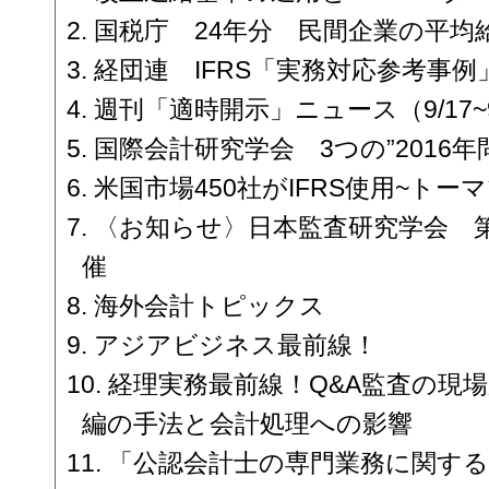
国税庁 24年分 民間企業の平均給
経団連 IFRS「実務対応参考事例
週刊「適時開示」ニュース（9/17~9
国際会計研究学会 3つの”2016年
米国市場450社がIFRS使用~トー
〈お知らせ〉日本監査研究学会 第
催
海外会計トピックス
アジアビジネス最前線！
経理実務最前線！Q&A監査の現場
編の手法と会計処理への影響
「公認会計士の専門業務に関す