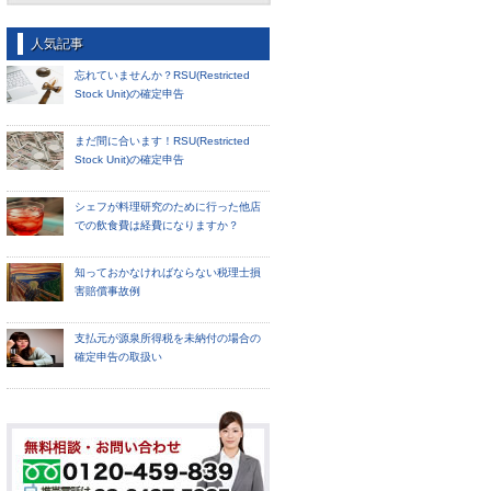
人気記事
忘れていませんか？RSU(Restricted
Stock Unit)の確定申告
まだ間に合います！RSU(Restricted
Stock Unit)の確定申告
シェフが料理研究のために行った他店
での飲食費は経費になりますか？
知っておかなければならない税理士損
害賠償事故例
支払元が源泉所得税を未納付の場合の
確定申告の取扱い