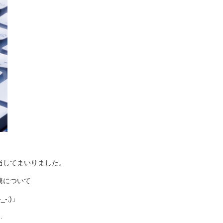
。
当してまいりました。
務について
-;)」
…