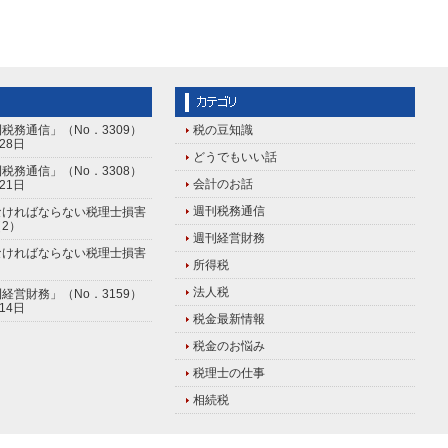
税務通信」（No．3309）
税の豆知識
28日
どうでもいい話
税務通信」（No．3308）
会計のお話
21日
週刊税務通信
なければならない税理士損害
2）
週刊経営財務
なければならない税理士損害
所得税
法人税
経営財務」（No．3159）
14日
税金最新情報
税金のお悩み
税理士の仕事
相続税